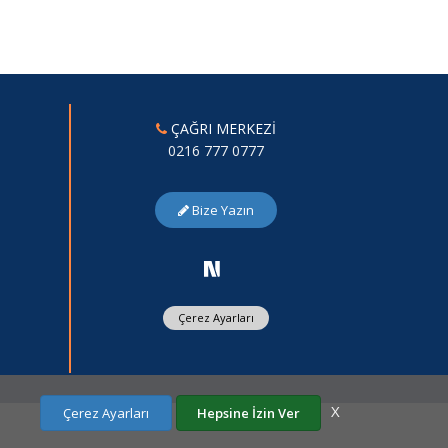
ÇAĞRI MERKEZİ
0216 777 0777
Bize Yazın
Çerez Ayarları
X
Çerez Ayarları
Hepsine İzin Ver