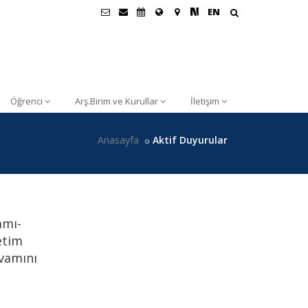
EN
Öğrenci
Arş.Birim ve Kurullar
İletişim
Anasayfa
Aktif Duyurular
amı-
etim
evamını