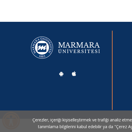
Osmanlı Mutfağı Söyleşi
07.08.2026
Ekmek-Söyleşi
07.08.2026
Çin Mutfağı Söyleşi
07.08.2026
Cemre Uyanık ile Söyleşi
07.08.2026
Çerezler, içeriği kişiselleştirmek ve trafiği analiz etm
tanımlama bilgilerini kabul edebilir ya da "Çerez Ay