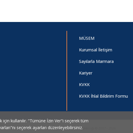
MÜSEM
Kurumsal İletişim
Sayılarla Marmara
Kariyer
KVKK
KVKK İhlal Bildirim Formu
ek için kullanılır. "Tümüne İzin Ver"i seçerek tüm
arları"nı seçerek ayarları düzenleyebilirsiniz.
Marmara Üniversitesi Bilgi İşlem Daire Başkanlığı © 2007 - 2026