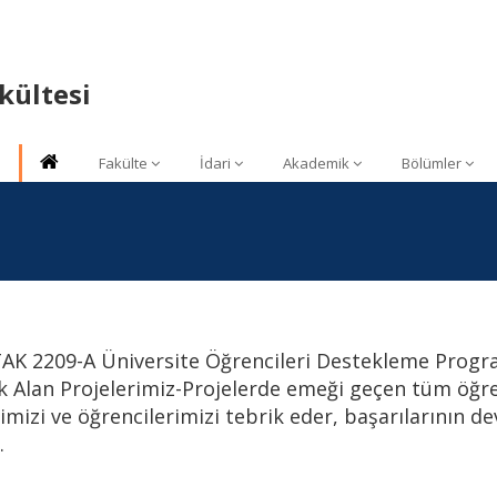
akültesi
Fakülte
İdari
Akademik
Bölümler
AK 2209-A Üniversite Öğrencileri Destekleme Progr
k Alan Projelerimiz-Projelerde emeği geçen tüm öğr
imizi ve öğrencilerimizi tebrik eder, başarılarının d
.