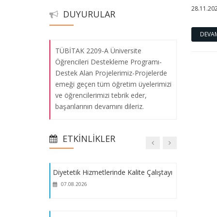
28.11.20
ve öğrencilerimizi tebrik eder,
DUYURULAR
başarılarının devamını dileriz.
Bölge Bölge Türk Mutfağı Söyleşi
DEVA
07.08.2026
TÜBİTAK 2209-A Üniversite
Öğrencileri Destekleme Programı-
Destek Alan Projelerimiz-Projelerde
Besin Etiketi Okuma
emeği geçen tüm öğretim üyelerimizi
07.08.2026
ve öğrencilerimizi tebrik eder,
başarılarının devamını dileriz.
Ahmet Dede ile Online Söyleşi
TÜBİTAK 2209-A Üniversite
07.08.2026
ETKINLIKLER
Öğrencileri Destekleme Programı-
Destek Alan Projelerimiz-Projelerde
emeği geçen tüm öğretim üyelerimizi
Diyetetik Hizmetlerinde Kalite Çalıştayı
ve öğrencilerimizi tebrik eder,
07.08.2026
başarılarının devamını dileriz.