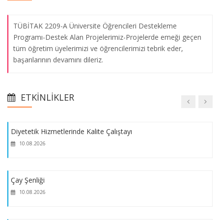
TÜBİTAK 2209-A Üniversite Öğrencileri Destekleme
Besin Etiketi Okuma
Programı-Destek Alan Projelerimiz-Projelerde emeği geçen
10.08.2026
tüm öğretim üyelerimizi ve öğrencilerimizi tebrik eder,
başarılarının devamını dileriz.
Ahmet Dede ile Online Söyleşi
TÜBİTAK 2209-A Üniversite Öğrencileri Destekleme
10.08.2026
ETKINLIKLER
Programı-Destek Alan Projelerimiz-Projelerde emeği geçen
tüm öğretim üyelerimizi ve öğrencilerimizi tebrik eder,
başarılarının devamını dileriz.
Diyetetik Hizmetlerinde Kalite Çalıştayı
10.08.2026
Çay Şenliği
10.08.2026