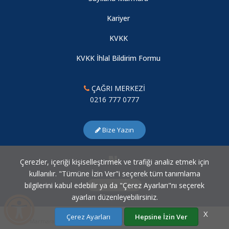
Kariyer
KVKK
KVKK İhlal Bildirim Formu
ÇAĞRI MERKEZİ
0216 777 0777
Bize Yazın
Çerezler, içeriği kişiselleştirmek ve trafiği analiz etmek için
kullanılır. "Tümüne İzin Ver"i seçerek tüm tanımlama
bilgilerini kabul edebilir ya da "Çerez Ayarları"nı seçerek
Çerez Ayarları
ayarları düzenleyebilirsiniz.
X
Çerez Ayarları
Hepsine İzin Ver
Marmara Üniversitesi Bilgi İşlem Daire Başkanlığı © 2007 - 2026