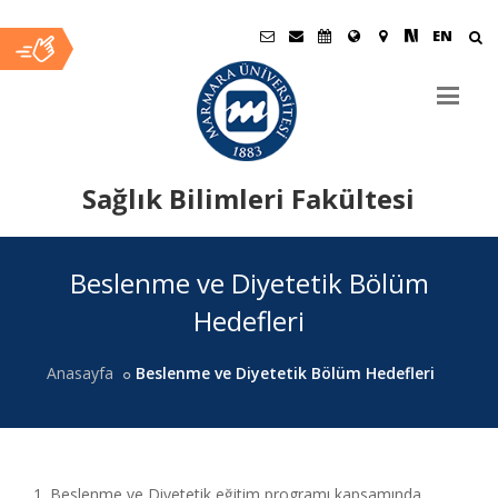
EN
Sağlık Bilimleri Fakültesi
Ana
Beslenme ve Diyetetik Bölüm
İçerik
Hedefleri
Anasayfa
Beslenme ve Diyetetik Bölüm Hedefleri
1. Beslenme ve Diyetetik eğitim programı kapsamında