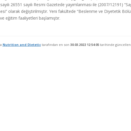
i sayılı 26551 sayılı Resmi Gazetede yayımlanması ile (2007/12191) “Sağl
esi” olarak değiştirilmiştir. Yeni fakültede “Beslenme ve Diyetetik B
ve eğitim faaliyetleri başlamıştır.
fa
Nutrition and Dietetic
tarafından en son
30.03.2022 12:54:05
tarihinde güncellenm