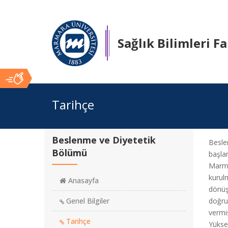
Sağlık Bilimleri F
Ana
Tarihçe
İçerik
Beslenme ve Diyetetik
Beslen
Bölümü
başlam
Marmar
kurulm
Anasayfa
dönüşm
Genel Bilgiler
doğru
vermiş
Tarihçe
Yükse