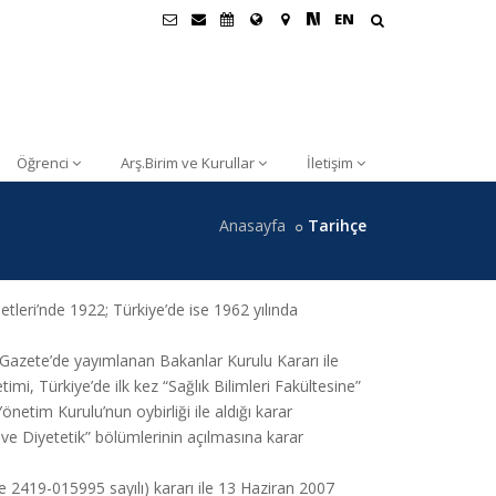
EN
Öğrenci
Arş.Birim ve Kurullar
İletişim
Anasayfa
Tarihçe
tleri’nde 1922; Türkiye’de ise 1962 yılında
 Gazete’de yayımlanan Bakanlar Kurulu Kararı ile
i, Türkiye’de ilk kez “Sağlık Bilimleri Fakültesine”
netim Kurulu’nun oybirliği ile aldığı karar
ve Diyetetik” bölümlerinin açılmasına karar
 2419-015995 sayılı) kararı ile 13 Haziran 2007