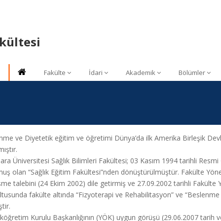
akültesi
Fakülte
İdari
Akademik
Bölümler
me ve Diyetetik eğitim ve öğretimi Dünya’da ilk Amerika Birleşik Devle
ıştır.
a Üniversitesi Sağlık Bilimleri Fakültesi; 03 Kasım 1994 tarihli Resmi
uş olan “Sağlık Eğitim Fakültesi”nden dönüştürülmüştür. Fakülte Yönetim
e talebini (24 Ekim 2002) dile getirmiş ve 27.09.2002 tarihli Fakülte Yö
ltusunda fakülte altında “Fizyoterapi ve Rehabilitasyon” ve “Beslenme 
tir.
köğretim Kurulu Başkanlığının (YÖK) uygun görüşü (29.06.2007 tarih ve